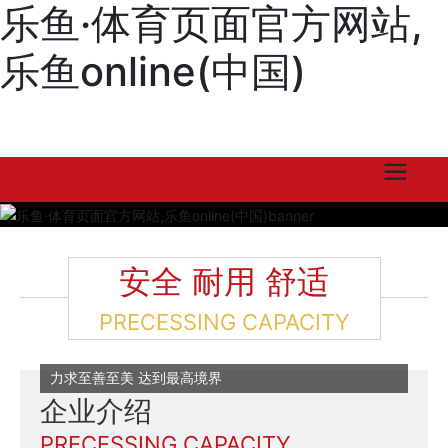
乐鱼·体育页面官方网站,
乐鱼online(中国)
安全 耐用 舒适
PRECESSING CAPACITY
力求至善至美 达到最高境界
企业介绍
PRECESSING CAPACITY