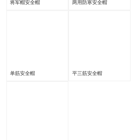
将军帽安全帽
两用防寒安全帽
单筋安全帽
平三筋安全帽