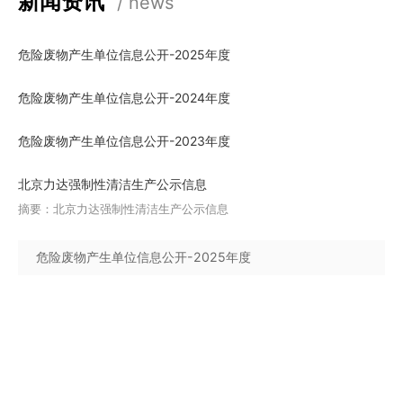
新闻资讯
/ news
危险废物产生单位信息公开-2025年度
危险废物产生单位信息公开-2024年度
危险废物产生单位信息公开-2023年度
北京力达强制性清洁生产公示信息
摘要：北京力达强制性清洁生产公示信息
危险废物产生单位信息公开-2025年度