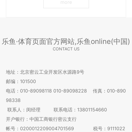
more
乐鱼·体育页面官方网站,乐鱼online(中国)
CONTACT US
地址：北京密云工业开发区水源路9号
邮编：101500
电话：
010-89098118
010-89098228
传真：010-890
98338
联系人：闵经理 联系电话：13801154660
开户银行：中国工商银行密云支行
帐号：0200012209004701569 税号：9111022